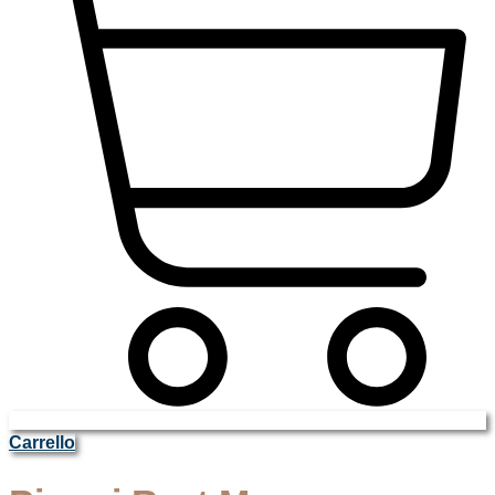
Carrello
Home
/
Spumanti TrentoDOC
/
Pisoni Brut Magnum TRENTODOC